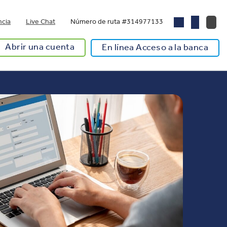
ncia
Live Chat
Número de ruta #314977133
Abrir una cuenta
En línea Acceso a la banca