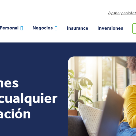
Ayuda y asiste
Personal
Negocios
Insurance
Inversiones
nes
cualquier
cación