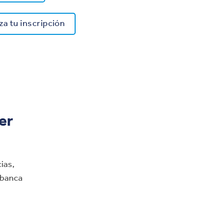
a tu inscripción
er
ias,
 banca