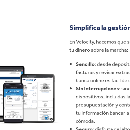
Simplifica la gestió
En Velocity, hacemos que s
tu dinero sobre la marcha:
Sencillo
: desde deposit
facturas y revisar extra
banca online es fácil de 
Sin interrupciones
: sin
dispositivos, incluidas l
presupuestación y conta
tu información bancaria
cómoda.
Seguro
: disfruta del al