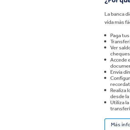
¿Por qué
La banca di
vida más fá
Paga tus
Transfer
Ver sald
cheques
Accede e
document
Envía di
Configur
recordat
Realiza 
desde la
Utiliza 
transfer
Más inf