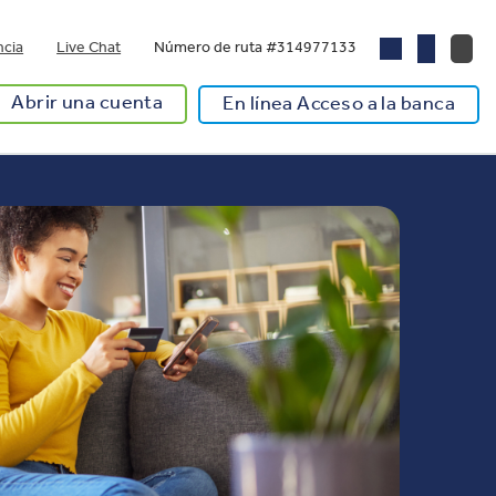
ncia
Live Chat
Número de ruta #314977133
Abrir una cuenta
En línea Acceso a la banca